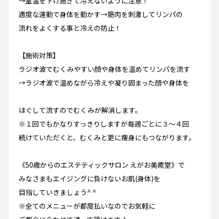
→室温を下げ過ぎて冷えないように注意！
適度な運動で身体を動かす→筋肉を刺激してリンパの
流れをよくする事と冷えの防止！
【施術対策】
ラジオ波でむくみやすい顔や身体を温めてリンパを流す
→ラジオ波で温めながら冷えや凝り固まった顔や身体を
ほぐして流すのでむくみが解消します。
※１回でもかなりすっきりしますが毎週ごとに３～４回
続けていただくと、むくみと更に痩身にもつながります。
《50歳からのエステティックサロン えがお美癒堂》で
みなさまもエイジングに負けないお肌(身体)を
目指していきましょう^ ^
※全てのメニューが都度払いなのでお気軽に