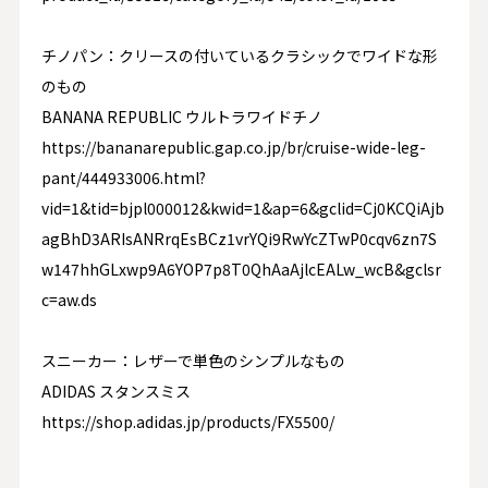
チノパン：クリースの付いているクラシックでワイドな形
のもの
BANANA REPUBLIC
ウルトラワイドチノ
https://bananarepublic.gap.co.jp/br/cruise-wide-leg-
pant/444933006.html
?
vid=1&tid=bjpl000012&kwid=1&ap=6&gclid=Cj0KCQiAjb
agBhD3ARIsANRrqEsBCz1vrYQi9RwYcZTwP0cqv6zn7S
w147hhGLxwp9A6YOP7p8T0QhAaAjlcEALw_wcB&gclsr
c=aw.ds
スニーカー：レザーで単色のシンプルなもの
ADIDAS
スタンスミス
https://shop.adidas.jp/products/FX5500/