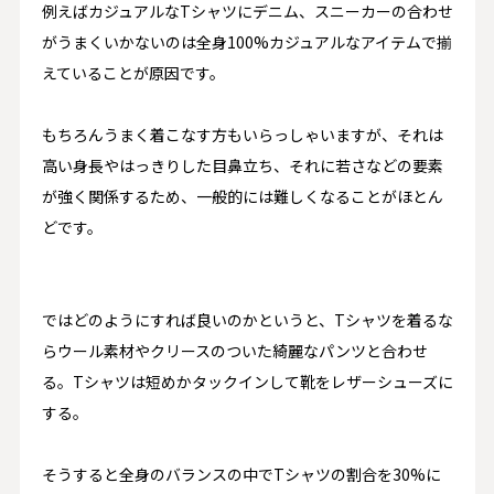
例えばカジュアルな
T
シャツにデニム、スニーカーの合わせ
がうまくいかないのは
全身
100%
カジュアルなアイテムで揃
えていることが原因
です。
もちろんうまく着こなす方もいらっしゃいますが、それは
高い身長やはっきりした目鼻立ち、それに若さなどの要素
が強く関係するため、一般的には難しくなることがほとん
どです。
ではどのようにすれば良いのかというと、
T
シャツを着るな
らウール素材やクリースのついた綺麗なパンツと合わせ
る。
T
シャツは短めかタックインして靴をレザーシューズに
する。
そうすると全身のバランスの中で
T
シャツの割合を
30%
に