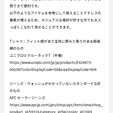
用できて便利です。
以下のようなアイテムを参考にして揃えることでドレスの
要素が増えるため、カジュアルな格好が好きな方でも大人
っぽくこなれて見せることができます。
T
シャツ：フィット感があり生地に厚みと張りのある超長
綿のもの
ユニクロ
U
クルーネック
T
（半袖）
https://www.uniqlo.com/jp/ja/products/E424873-
000/00
?
colorDisplayCode=00&sizeDisplayCode=004
ジーンズ：ウォッシュがかかっていないスタンダードな形
のもの
APC
セーラージーンズ
https://www.apcjp.com/jpn/shop/apc/item/view/shop_
product_id/59316/category_id/942/color_id/1069