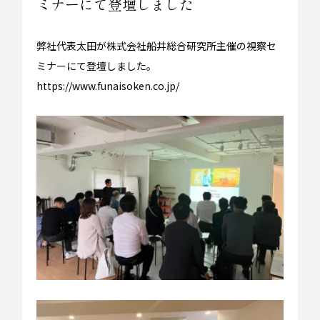
ミナーにて登壇しました
弊社代表太田が
株式会社船井総合研究所
主催の視察セ
ミナーにて登壇しました。
https://www.funaisoken.co.jp/