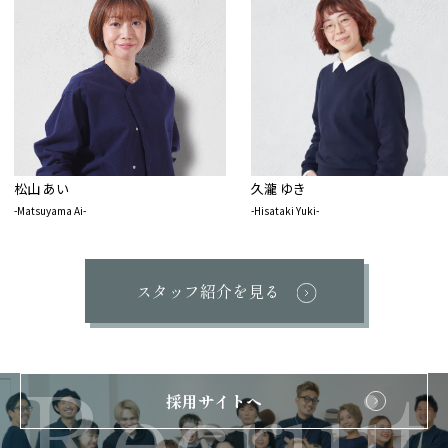
松山 あい
久瀧 ゆき
-Matsuyama Ai-
-Hisataki Yuki-
スタッフ紹介を見る
採用サイトへ