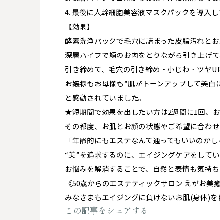
4. 最後に人幹細胞美容液マスクパックを導入
【効果】
酵素洗浄パックで毛穴に詰まった皮脂汚れとお
深層ハイフで頬のお肉をとりながら引き上げて
引き締めて、毛穴の引き締め・小じわ・ツヤU
お嬢様もお母様も”肌がトーンアップして美白
と感動されていました。
★短期間で効果を出したい方は2週間に1回、お
その都度、お肌とお顔の状態やご希望に合わせ
「年齢的にもエステなんて通ってもいいのかし
“美”を追求するのに、エイジングケアをして
お悩みを解消することで、自然と表情も気持ち
《50歳からのエステティックサロン えがお美
みなさまもエイジングに負けないお肌(身体)を目
この記事をシェアする